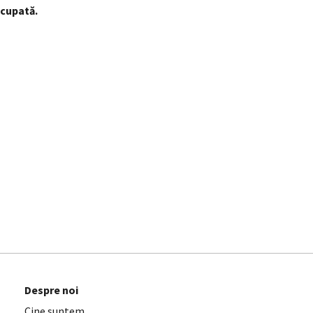
ocupată.
Despre noi
Cine suntem