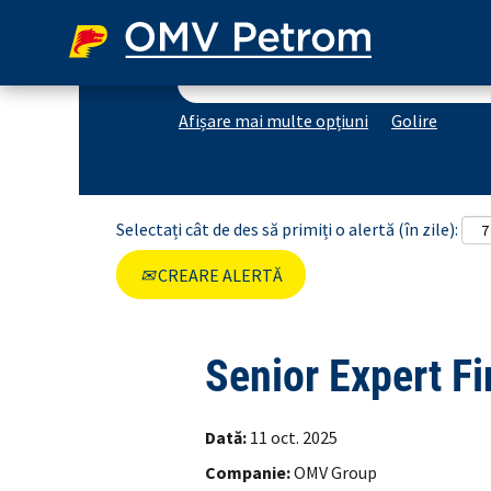
Căutare după cuvânt-cheie
Afișare mai multe opțiuni
Golire
Selectați cât de des să primiți o alertă (în zile):
CREARE ALERTĂ
Senior Expert F
Dată:
11 oct. 2025
Companie:
OMV Group